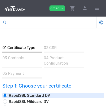
shopping_cart
person
menu
Order
expand_more
search
language
01
Certificate Type
02
CSR
03
Contacts
04
Product
Configuration
05
Payment
Step 1: Choose your certificate
RapidSSL Standard DV
RapidSSL Wildcard DV