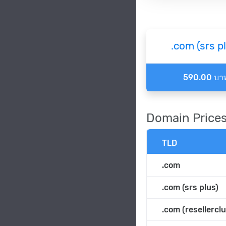
.com (srs p
590.00 บา
Domain Price
TLD
.com
.com (srs plus)
.com (resellercl