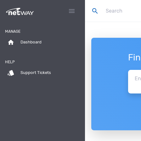
search
menu
MANAGE
home
Dashboard
Fi
HELP
style
Support Tickets